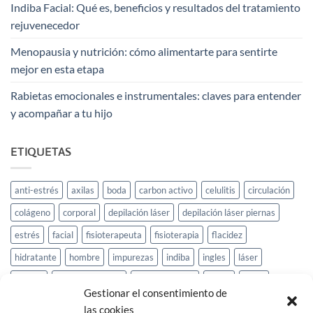
Indiba Facial: Qué es, beneficios y resultados del tratamiento
rejuvenecedor
Menopausia y nutrición: cómo alimentarte para sentirte
mejor en esta etapa
Rabietas emocionales e instrumentales: claves para entender
y acompañar a tu hijo
ETIQUETAS
anti-estrés
axilas
boda
carbon activo
celulitis
circulación
colágeno
corporal
depilación láser
depilación láser piernas
estrés
facial
fisioterapeuta
fisioterapia
flacidez
hidratante
hombre
impurezas
indiba
ingles
láser
masaje
masaje relajante
medias piernas
mujer
novia
Gestionar el consentimiento de
oriental
orquídeas
oxigenación
oxigenación facial
peeling
las cookies