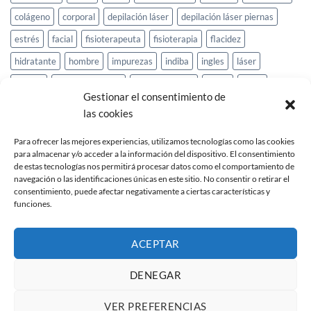
colágeno
corporal
depilación láser
depilación láser piernas
estrés
facial
fisioterapeuta
fisioterapia
flacidez
hidratante
hombre
impurezas
indiba
ingles
láser
masaje
masaje relajante
medias piernas
mujer
novia
Gestionar el consentimiento de
oriental
orquídeas
oxigenación
oxigenación facial
peeling
las cookies
piedras
piedras volcánicas
piel
pies
promoción
reductior
Para ofrecer las mejores experiencias, utilizamos tecnologías como las cookies
relajante
relax
ritual de orquídeas
rostro
skeyndor
para almacenar y/o acceder a la información del dispositivo. El consentimiento
de estas tecnologías nos permitirá procesar datos como el comportamiento de
skinderma
toxinas
ácido hialurónico
navegación o las identificaciones únicas en este sitio. No consentir o retirar el
consentimiento, puede afectar negativamente a ciertas características y
funciones.
ACEPTAR
DENEGAR
Visa
MasterCard
Visa
2
Electron
Política de Privacidad
Política de cookies
VER PREFERENCIAS