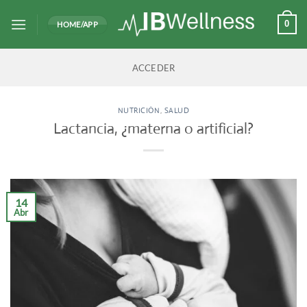
Saltar
al
0
HOME/APP
contenido
ACCEDER
NUTRICIÓN
,
SALUD
Lactancia, ¿materna o artificial?
14
Abr