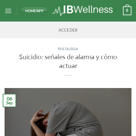
Saltar
al
0
HOME/APP
contenido
ACCEDER
PSICOLOGÍA
Suicidio: señales de alarma y cómo
actuar
06
Sep