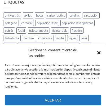
ETIQUETAS
anti-estrés
axilas
boda
carbon activo
celulitis
circulación
colágeno
corporal
depilación láser
depilación láser piernas
estrés
facial
fisioterapeuta
fisioterapia
flacidez
hidratante
hombre
impurezas
indiba
ingles
láser
masaje
masaje relajante
medias piernas
mujer
novia
Gestionar el consentimiento de
oriental
orquídeas
oxigenación
oxigenación facial
peeling
las cookies
piedras
piedras volcánicas
piel
pies
promoción
reductior
Para ofrecer las mejores experiencias, utilizamos tecnologías como las cookies
relajante
relax
ritual de orquídeas
rostro
skeyndor
para almacenar y/o acceder a la información del dispositivo. El consentimiento
de estas tecnologías nos permitirá procesar datos como el comportamiento de
skinderma
toxinas
ácido hialurónico
navegación o las identificaciones únicas en este sitio. No consentir o retirar el
consentimiento, puede afectar negativamente a ciertas características y
funciones.
ACEPTAR