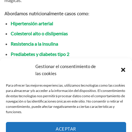
mágicas.
Abordamos nutricionalmente casos como:
Hipertensión arterial
Colesterol alto o dislipemias
Resistencia a la insulina
Prediabetes y diabetes tipo 2
Gestionar el consentimiento de
Nos centramos en la educación nutricional, la toma de
las cookies
conciencia y la personalización: cada cuerpo es distinto, y tu
plan de alimentación necesita estar adaptado a esas
Para ofrecer las mejores experiencias, utilizamos tecnologías como las cookies
necesidades específicas que requieres.
para almacenar y/o acceder a la información del dispositivo. El consentimiento
de estas tecnologías nos permitirá procesar datos como el comportamiento de
navegación o las identificaciones únicas en este sitio. No consentir o retirar el
Reconocimiento nutricional gratuito
consentimiento, puede afectar negativamente a ciertas características y
funciones.
ACEPTAR