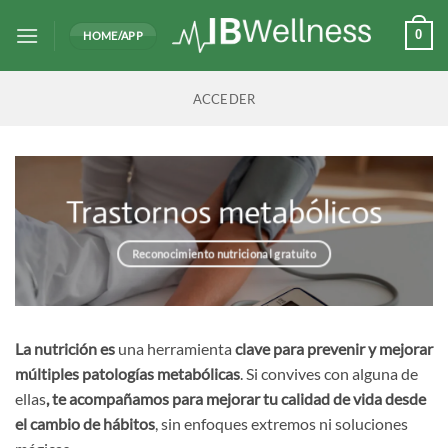
Saltar
al
0
HOME/APP
contenido
ACCEDER
Trastornos metabólicos
Reconocimiento nutricional gratuito
La nutrición es
una herramienta
clave para prevenir y mejorar
múltiples patologías metabólicas
. Si convives con alguna de
ellas
, te acompañamos para mejorar tu calidad de vida desde
el cambio de hábitos
, sin enfoques extremos ni soluciones