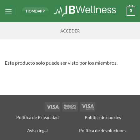
Saltar
al
0
HOME/APP
contenido
ACCEDER
Este producto solo puede ser visto por los miembros.
Visa
MasterCard
Visa
2
Electron
Política de Privacidad
Política de cookies
Aviso legal
Política de devoluciones